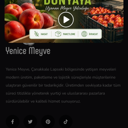
Yenice Meyve, Çanakkale Lapseki bölgesinde yetişen meyveleri
modern üretim, paketleme ve lojistik süreçleriyle müşterilerine
ulaştıran güvenilir bir tedarikçidir. Üretimden sevkiyata kadar tüm
süreci titizlikle yöneterek yurtiçi ve uluslararası pazarlara
sürdürülebilir ve kaliteli hizmet sunuyoruz.